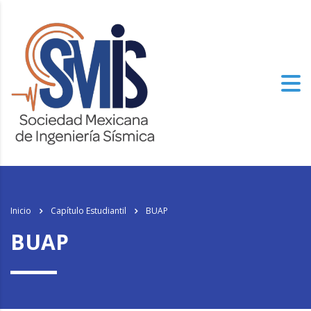
los
relojes de imitacion
del mundo, el genuinamente progresista de alto
nivel especializado tiene un aspecto.
Inicio
Capítulo Estudiantil
BUAP
BUAP