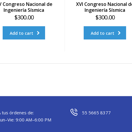
V Congreso Nacional de
XVI Congreso Nacional d
Ingeniería Sísmica
Ingeniería Sísmica
$
300.00
$
300.00
Add to cart
Add to cart
A tus órdenes de:
55 5665 8377
Lun–Vie: 9:00 AM–6:00 PM