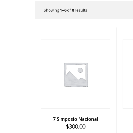
Showing
1–6
of
8
results
7 Simposio Nacional
$
300.00