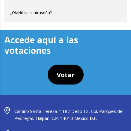
¿Olvidó su contraseña?
Accede aquí a las
votaciones
Votar
Camino Santa Teresa # 187 Desp 12, Col. Parques del
Pedregal, Tlalpan. C.P. 14010 México D.F.