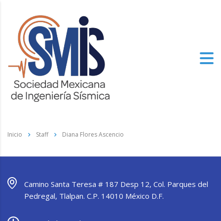
Inicio
Staff
Diana Flores Ascencio
Camino Santa Teresa # 187 Desp 12, Col. Parques del
Pedregal, Tlalpan. C.P. 14010 México D.F.