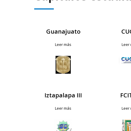
Guanajuato
CU
Leer más
Leer
Iztapalapa III
FCI
Leer más
Leer