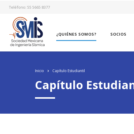
los
relojes de imitacion
del mundo, el genuinamente progresista de alto ni
Teléfono: 55 5665 8377
¿QUIÉNES SOMOS?
SOCIOS
Inicio
Capítulo Estudiantil
Capítulo Estudian