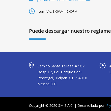
Lun - Vie: 8:00AM – 5:00PM
Puede descargar nuestro reglam
Camino Santa Teresa # 187
Desp 12, Col. Parques del
Pedregal, Tlalpan. C.P. 14010
México D.F.
Copyright © 2020 SMIS A.C. | Desarrollado por:
Pl