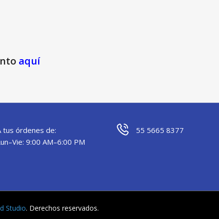
ento
aquí
A tus órdenes de:
55 5665 8377
Lun–Vie: 9:00 AM–6:00 PM
yd Studio
. Derechos reservados.