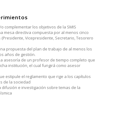
erimientos
/o complementar los objetivos de la SMIS
a mesa directiva compuesta por al menos cinco
 (Presidente, Vicepresidente, Secretario, Tesorero
na propuesta del plan de trabajo de al menos los
s años de gestión.
la asesoría de un profesor de tiempo completo que
icha institución, el cual fungirá como asesor
e estipule el reglamento que rige a los capítulos
es de la sociedad
 difusión e investigación sobre temas de la
Sísmica