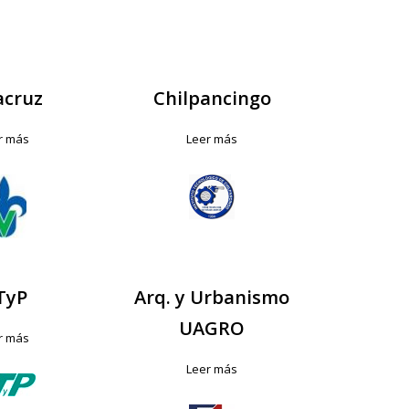
acruz
Chilpancingo
r más
Leer más
TyP
Arq. y Urbanismo
UAGRO
r más
Leer más