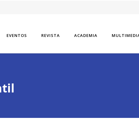
vel especializado tiene un aspecto.
EVENTOS
REVISTA
ACADEMIA
MULTIMEDI
til