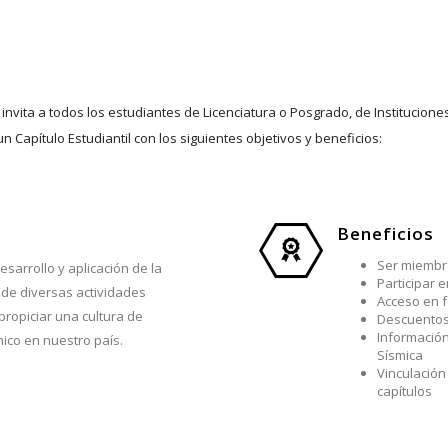
invita a todos los estudiantes de Licenciatura o Posgrado, de Institucion
un Capítulo Estudiantil con los siguientes objetivos y beneficios:
Beneficios
Ser miembr
esarrollo y aplicación de la
Participar 
 de diversas actividades
Acceso en f
ropiciar una cultura de
Descuentos
Información
mico en nuestro país.
Sísmica
Vinculación
capítulos