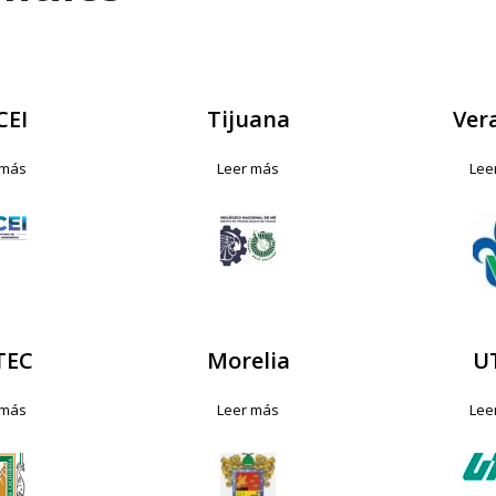
CEI
Tijuana
Ver
 más
Leer más
Lee
TEC
Morelia
U
 más
Leer más
Lee