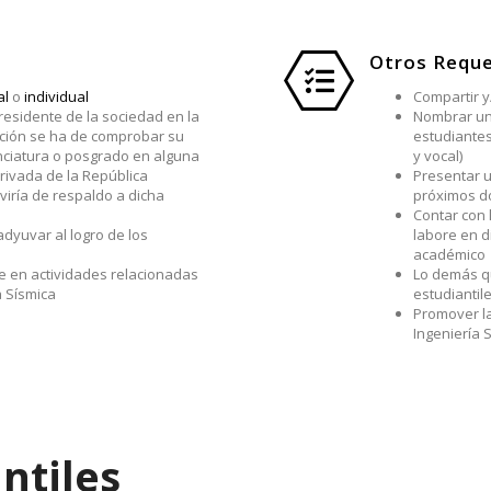
Otros Requ
al
o
individual
Compartir y
 presidente de la sociedad en la
Nombrar un
ición se ha de comprobar su
estudiantes
enciatura o posgrado en alguna
y vocal)
privada de la República
Presentar u
viría de respaldo a dicha
próximos do
Contar con 
adyuvar al logro de los
labore en d
académico
e en actividades relacionadas
Lo demás qu
a Sísmica
estudiantil
Promover la
Ingeniería 
ntiles