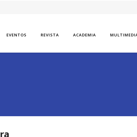
vel especializado tiene un aspecto.
EVENTOS
REVISTA
ACADEMIA
MULTIMEDI
ura