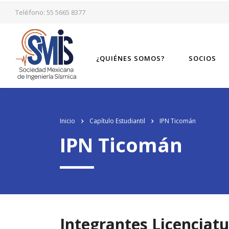
los
relojes de imitacion
del mundo, el genuinamente progresista de alto ni
Teléfono: 55 5665 8377
¿QUIÉNES SOMOS?
SOCIOS
Inicio
Capítulo Estudiantil
IPN Ticomán
IPN Ticomán
Integrantes Licenciat