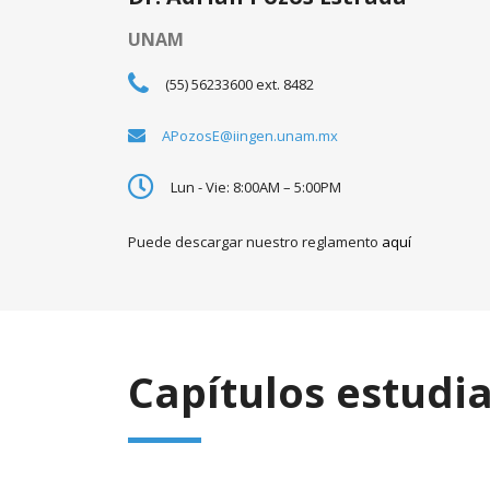
UNAM
(55) 56233600 ext. 8482
APozosE@iingen.unam.mx
Lun - Vie: 8:00AM – 5:00PM
Puede descargar nuestro reglamento
aquí
Capítulos estudia