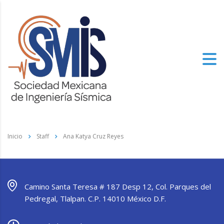
Inicio
Staff
Ana Katya Cruz Reyes
Camino Santa Teresa # 187 Desp 12, Col. Parques del
Pedregal, Tlalpan. C.P. 14010 México D.F.