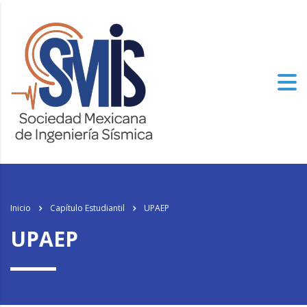
los
relojes de imitacion
del mundo, el genuinamente progresista de alto
nivel especializado tiene un aspecto.
Inicio
Capítulo Estudiantil
UPAEP
UPAEP