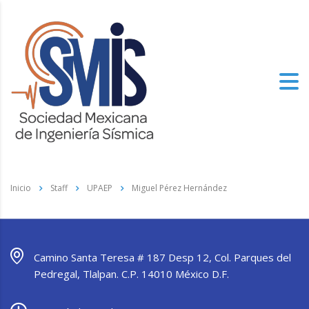
Inicio
Staff
UPAEP
Miguel Pérez Hernández
Camino Santa Teresa # 187 Desp 12, Col. Parques del
Pedregal, Tlalpan. C.P. 14010 México D.F.