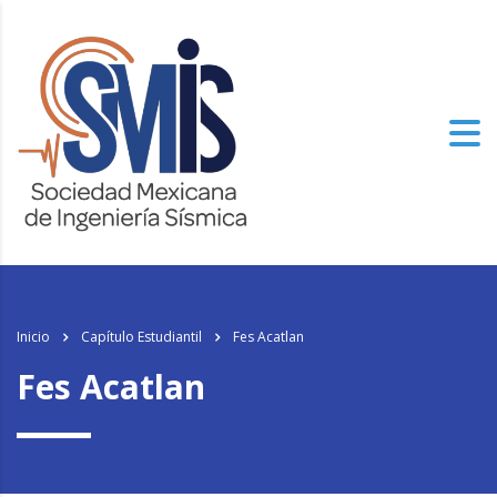
los
relojes de imitacion
del mundo, el genuinamente progresista de alto
nivel especializado tiene un aspecto.
Inicio
Capítulo Estudiantil
Fes Acatlan
Fes Acatlan