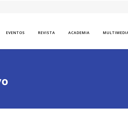
vel especializado tiene un aspecto.
EVENTOS
REVISTA
ACADEMIA
MULTIMEDI
vo