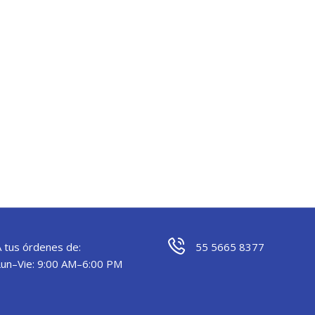
A tus órdenes de:
55 5665 8377
Lun–Vie: 9:00 AM–6:00 PM