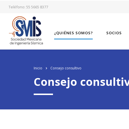
los
relojes de imitacion
del mundo, el genuinamente progresista de alto ni
Teléfono: 55 5665 8377
¿QUIÉNES SOMOS?
SOCIOS
Inicio
Consejo consultivo
Consejo consulti