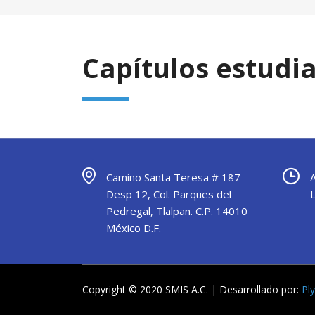
Capítulos estudia
Camino Santa Teresa # 187
Desp 12, Col. Parques del
Pedregal, Tlalpan. C.P. 14010
México D.F.
Copyright © 2020 SMIS A.C. | Desarrollado por:
Pl