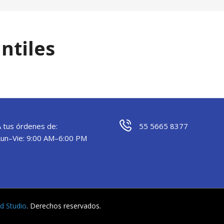
ntiles
A tus órdenes de:
55 5665 8377
Lun–Vie: 9:00 AM–6:00 PM
yd Studio
. Derechos reservados.