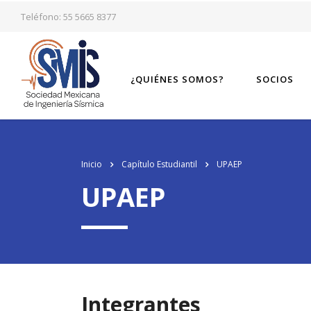
los
relojes de imitacion
del mundo, el genuinamente progresista de alto ni
Teléfono: 55 5665 8377
¿QUIÉNES SOMOS?
SOCIOS
Inicio
Capítulo Estudiantil
UPAEP
UPAEP
Integrantes