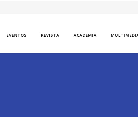
vel especializado tiene un aspecto.
EVENTOS
REVISTA
ACADEMIA
MULTIMEDI