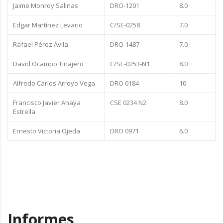
Jaime Monroy Salinas
DRO-1201
8.0
Edgar Martínez Levario
C/SE-0258
7.0
Rafael Pérez Ávila
DRO-1487
7.0
David Ocampo Tinajero
C/SE-0253-N1
8.0
Alfredo Carlos Arroyo Vega
DRO 0184
10
Francisco Javier Anaya
CSE 0234 N2
8.0
Estrella
Ernesto Victoria Ojeda
DRO 0971
6.0
Informes