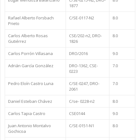
Edgar Mendoza Balanzario
C/SE-0215-N2, DRO-
8.0
1877
Rafael Alberto Forsbach
C/SE-0117-N2
8.0
Prieto
Carlos Alberto Rosas
CSE/202-n2, DRO-
8.0
Gutiérrez
1826
Carlos Porrón Villasana
DRO/2016
9.0
Adrián García González
DRO-1362, CSE-
7.0
0223
Pedro Eloín Castro Luna
C/SE-0247, DRO-
7.0
2061
Daniel Esteban Chávez
C/se- 0228-n2
8.0
Carlos Tapia Castro
CSE0144
9.0
Juan Antonio Montalvo
C/SE-0151-N1
8.0
Gochicoa