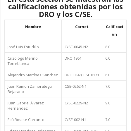
calificaciones obtenidas por los
DRO y los C/SE.
Nombre
Carnet
Calificaci
ón
José Luis Estudillo
C/SE-0045-N2
8.0
Crizologo Merino
DRO 1961
6.0
Torreblanca
Alejandro Martínez Sanchez
DRO 0348, CSE 0171
6.0
Juan Ramon Zamorategui
CSE-0262-N1
7.0
Bejarano
Juan Gabriel Álvarez
C/SE-0229-N2
9.0
Hernández
Eliú Rosete Carranco
C/SE-002-N1
7.0