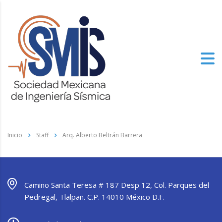
Inicio
Staff
Arq. Alberto Beltrán Barrera
Camino Santa Teresa # 187 Desp 12, Col. Parques del
Pedregal, Tlalpan. C.P. 14010 México D.F.