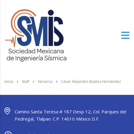
Inicio
Staff
Veracruz
César Alejandro Bustos Hernández
Camino Santa Teresa # 187 Desp 12, Col. Parques del
Pedregal, Tlalpan. C.P. 14010 México D.F.