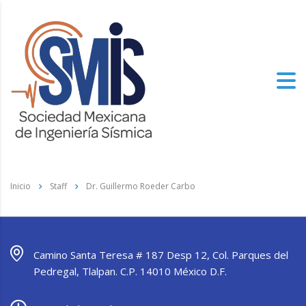
Inicio
Staff
Dr. Guillermo Roeder Carbo
Camino Santa Teresa # 187 Desp 12, Col. Parques del
Pedregal, Tlalpan. C.P. 14010 México D.F.