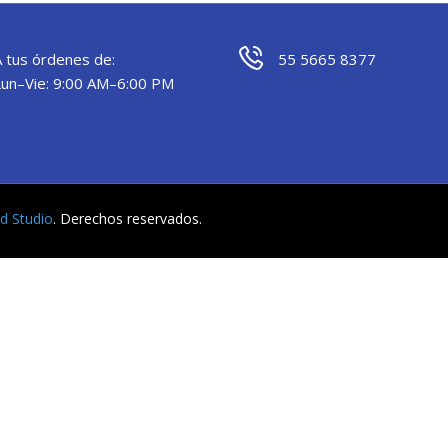
A tus órdenes de:
55 5665 8377
Lun–Vie: 9:00 AM–6:00 PM
yd Studio
. Derechos reservados.