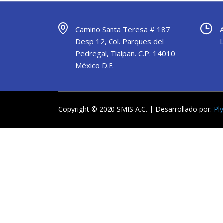
Camino Santa Teresa # 187
Desp 12, Col. Parques del
Pedregal, Tlalpan. C.P. 14010
México D.F.
Copyright © 2020 SMIS A.C. | Desarrollado por:
Pl