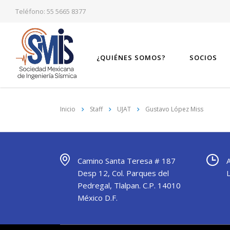
Teléfono: 55 5665 8377
¿QUIÉNES SOMOS?
SOCIOS
Inicio
Staff
UJAT
Gustavo López Miss
Camino Santa Teresa # 187
Desp 12, Col. Parques del
Pedregal, Tlalpan. C.P. 14010
México D.F.