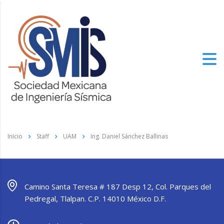
Inicio
Staff
UAM
Ing. Daniel Sánchez Ballinas
Camino Santa Teresa # 187 Desp 12, Col. Parques del
Pedregal, Tlalpan. C.P. 14010 México D.F.