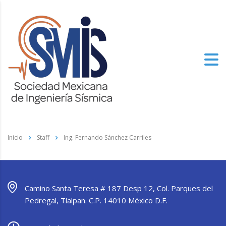
Inicio
Staff
Ing. Fernando Sánchez Carriles
Camino Santa Teresa # 187 Desp 12, Col. Parques del
Pedregal, Tlalpan. C.P. 14010 México D.F.