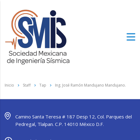
Inicio
Staff
Tap
Ing. José Ramón Mandujano Mandujano.
Camino Santa Teresa # 187 Desp 12, Col. Parques del
Pedregal, Tlalpan. C.P. 14010 México D.F.