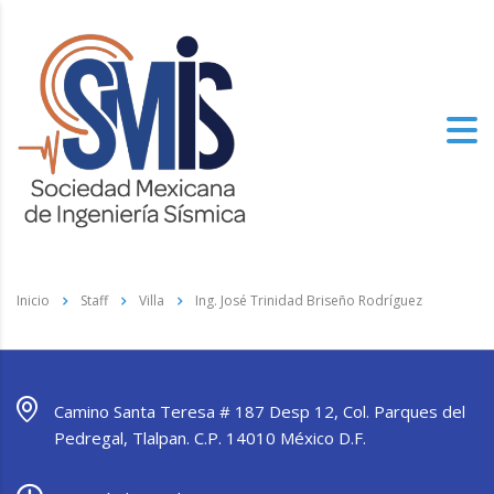
Inicio
Staff
Villa
Ing. José Trinidad Briseño Rodríguez
Camino Santa Teresa # 187 Desp 12, Col. Parques del
Pedregal, Tlalpan. C.P. 14010 México D.F.