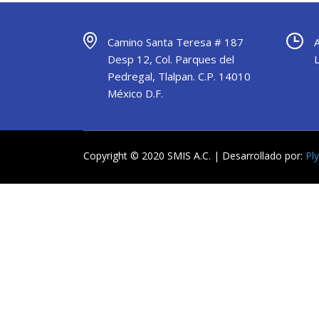
Camino Santa Teresa # 187
Desp 12, Col. Parques del
Pedregal, Tlalpan. C.P. 14010
México D.F.
Copyright © 2020 SMIS A.C. | Desarrollado por:
Pl