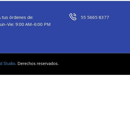
A tus órdenes de:
55 5665 8377
Lun–Vie: 9:00 AM–6:00 PM
yd Studio
. Derechos reservados.