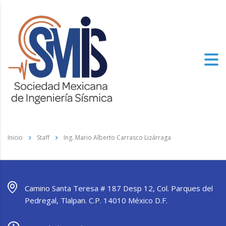
Inicio
Staff
Ing. Mario Alberto Carrasco Lizárraga
Camino Santa Teresa # 187 Desp 12, Col. Parques del
Pedregal, Tlalpan. C.P. 14010 México D.F.