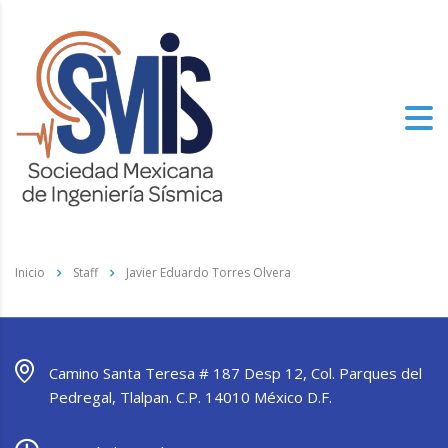
Inicio
Staff
Javier Eduardo Torres Olvera
Camino Santa Teresa # 187 Desp 12, Col. Parques del
Pedregal, Tlalpan. C.P. 14010 México D.F.