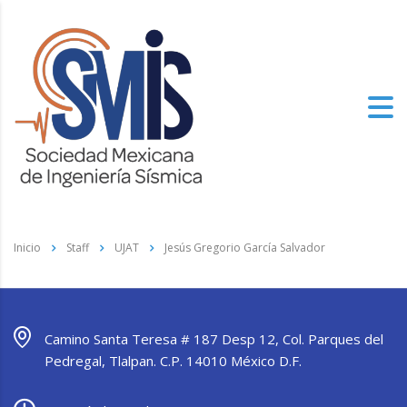
Inicio
Staff
UJAT
Jesús Gregorio García Salvador
Camino Santa Teresa # 187 Desp 12, Col. Parques del
Pedregal, Tlalpan. C.P. 14010 México D.F.