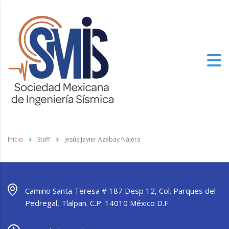
Inicio
Staff
Jesús Javier Azabay Nájera
Camino Santa Teresa # 187 Desp 12, Col. Parques del
Pedregal, Tlalpan. C.P. 14010 México D.F.