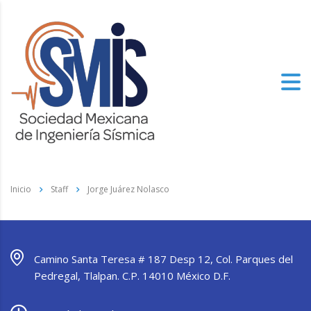
Inicio
Staff
Jorge Juárez Nolasco
Camino Santa Teresa # 187 Desp 12, Col. Parques del
Pedregal, Tlalpan. C.P. 14010 México D.F.