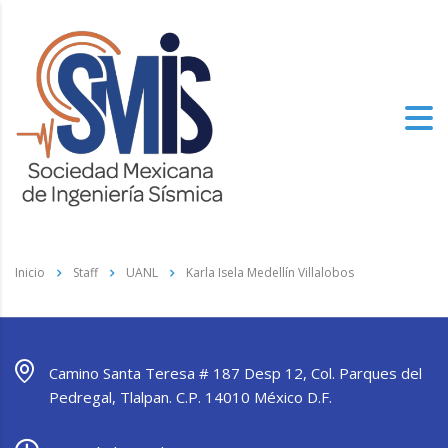
Inicio
Staff
UANL
Karla Isela Medellín Villalobos
Camino Santa Teresa # 187 Desp 12, Col. Parques del
Pedregal, Tlalpan. C.P. 14010 México D.F.