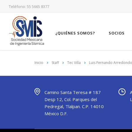
Teléfono: 55 5665 8377
¿QUIÉNES SOMOS?
SOCIOS
Inicio
Staff
Tec Villa
Luis Fernando Arredondo
Camino Santa Teresa # 187
Desp 12, Col. Parques del
Pedregal, Tlalpan. C.P. 14010
México D.F.