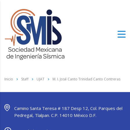
Inicio
Staff
UJAT
M. I. José Canto Trinidad Canto Contreras
Camino Santa Teresa # 187 Desp 12, Col. Parques del
Pedregal, Tlalpan. C.P. 14010 México D.F.