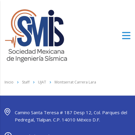
Inicio
Staff
UJAT
Montserrat Carrera Lara
Camino Santa Teresa # 187 Desp 12, Col. Parques del
Pedregal, Tlalpan. C.P. 14010 México D.F.