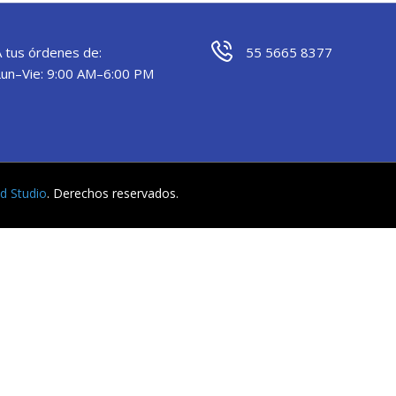
A tus órdenes de:
55 5665 8377
Lun–Vie: 9:00 AM–6:00 PM
yd Studio
. Derechos reservados.