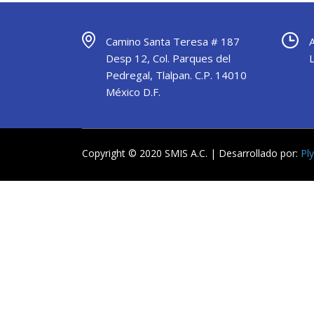
Camino Santa Teresa # 187
Desp 12, Col. Parques del
Pedregal, Tlalpan. C.P. 14010
México D.F.
Copyright © 2020 SMIS A.C. | Desarrollado por:
Pl