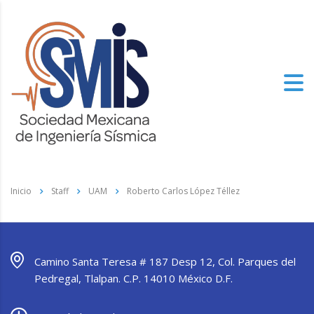
Inicio
Staff
UAM
Roberto Carlos López Téllez
Camino Santa Teresa # 187 Desp 12, Col. Parques del
Pedregal, Tlalpan. C.P. 14010 México D.F.