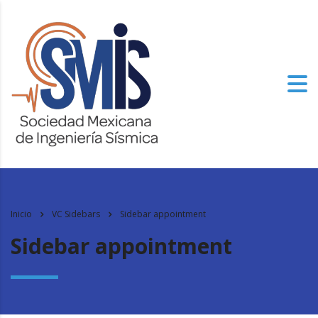
Inicio
VC Sidebars
Sidebar appointment
Sidebar appointment