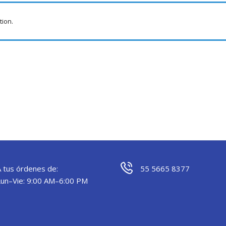
tion.
A tus órdenes de:
55 5665 8377
Lun–Vie: 9:00 AM–6:00 PM