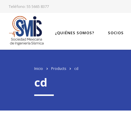
Teléfono: 55 5665 8377
¿QUIÉNES SOMOS?
SOCIOS
Inicio
Products
cd
cd