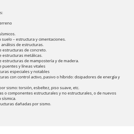
s:
terreno
sísmicos.
n suelo – estructura y cimentaciones.
nálisis de estructuras.
e estructuras de concreto.
e estructuras metálicas.
 de estructuras de mampostería y de madera.
e puentes y líneas vitales
cturas especiales y notables
turas con control activo, pasivo o híbrido: disipadores de energía y
or sismo: torsión, esbeltez, piso suave, etc.
s o componentes estructurales y no estructurales, o de nuevos
 sísmica.
tructuras dañadas por sismo.