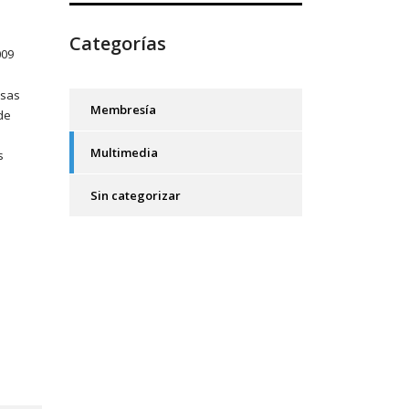
Categorías
009
rsas
Membresía
de
Multimedia
s
Sin categorizar