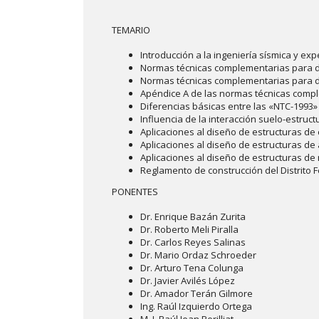
TEMARIO
Introducción a la ingeniería sísmica y ex
Normas técnicas complementarias para d
Normas técnicas complementarias para di
Apéndice A de las normas técnicas compl
Diferencias básicas entre las «NTC-1993»
Influencia de la interacción suelo-estruc
Aplicaciones al diseño de estructuras de
Aplicaciones al diseño de estructuras de
Aplicaciones al diseño de estructuras d
Reglamento de construcción del Distrito 
PONENTES
Dr. Enrique Bazán Zurita
Dr. Roberto Meli Piralla
Dr. Carlos Reyes Salinas
Dr. Mario Ordaz Schroeder
Dr. Arturo Tena Colunga
Dr. Javier Avilés López
Dr. Amador Terán Gilmore
Ing. Raúl Izquierdo Ortega