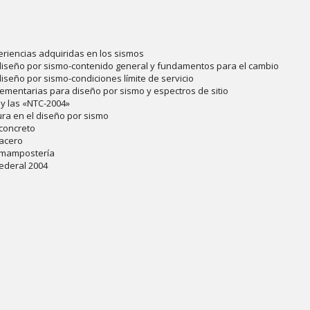
periencias adquiridas en los sismos
iseño por sismo-contenido general y fundamentos para el cambio
seño por sismo-condiciones límite de servicio
ementarias para diseño por sismo y espectros de sitio
 y las «NTC-2004»
tura en el diseño por sismo
 concreto
 acero
e mampostería
Federal 2004