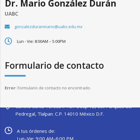
Dr. Mario González Durán
UABC
gonzalezduranmario@uabc.edu.mx
Lun - Vie: 8:00AM – 5:00PM
Formulario de contacto
Error:
Formulario de contacto no encontrado.
Camino Santa Teresa # 187 Desp 12, Col. Parques del
Pedregal, Tlalpan. C.P. 14010 México D.F.
A tus órdenes de:
Lun–Vie: 9:00 AM–6:00 PM