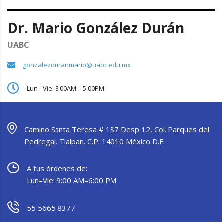
Dr. Mario González Durán
UABC
gonzalezduranmario@uabc.edu.mx
Lun - Vie: 8:00AM – 5:00PM
Camino Santa Teresa # 187 Desp 12, Col. Parques del
Pedregal, Tlalpan. C.P. 14010 México D.F.
A tus órdenes de:
Lun–Vie: 9:00 AM–6:00 PM
55 5665 8377